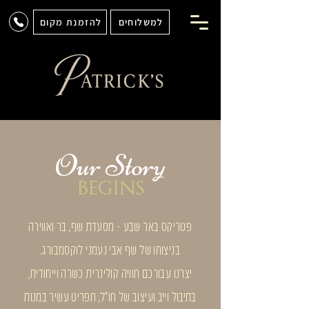
למשלוחים
להזמנת מקום
Our S
tory
beg
in
s
פטריקס באר שבע - מסעדת שף, בר ואווירה
בניצוחו של שף אבי נעמני לוקסמבורג.
יצרנו עבורכם חוויה קולינרית כשרה וייחודית,
בתיבול וייב ועיצוב של חו״ל, תפריט עשיר במנות